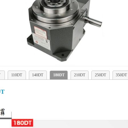
T
110DT
140DT
180DT
210DT
250DT
350DT
DT