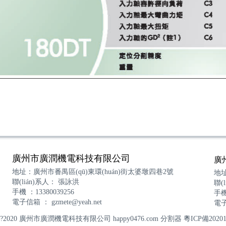
廣州市廣潤機電科技有限公司
廣
地址：廣州市番禺區(qū)東環(huán)街太婆墩四巷2號
地址
聯(lián)系人： 張詠洪
聯(
手機 ：13380039256
手機
電子信箱 ：
gzmete@yeah.net
電
ght ?2020 廣州市廣潤機電科技有限公司 happy0476.com
分割器
粵ICP備20201