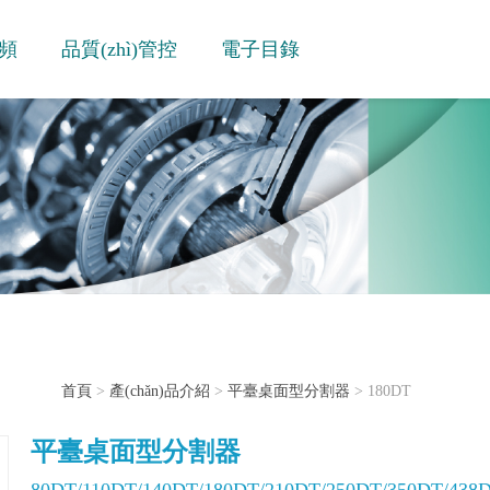
頻
品質(zhì)管控
電子目錄
首頁
>
產(chǎn)品介紹
>
平臺桌面型分割器
> 180DT
平臺桌面型分割器