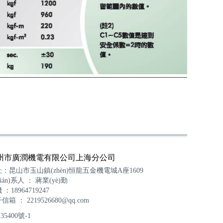
州市廣潤機電有限公司上海分公司
：昆山市玉山鎮(zhèn)恒龍五金機電城A座1609
lián)系人 ： 蔣業(yè)勤
 ：18964719247
子信箱 ：
2219526680@qq.com
35400號-1