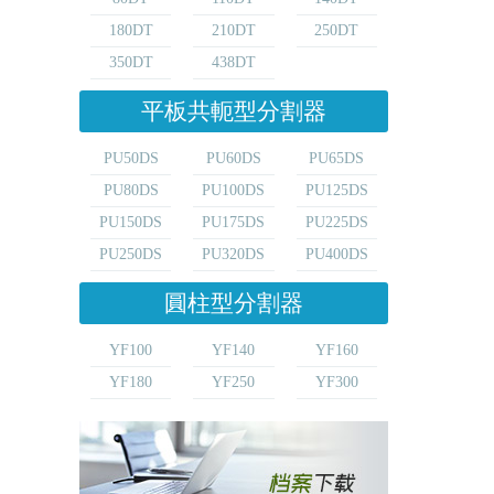
180DT
210DT
250DT
350DT
438DT
平板共軛型分割器
PU50DS
PU60DS
PU65DS
PU80DS
PU100DS
PU125DS
PU150DS
PU175DS
PU225DS
PU250DS
PU320DS
PU400DS
圓柱型分割器
YF100
YF140
YF160
YF180
YF250
YF300