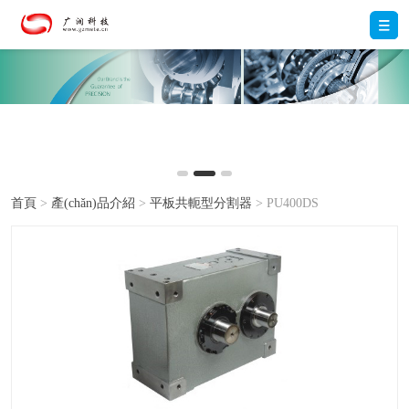
首頁
>
產(chǎn)品介紹
>
平板共軛型分割器
> PU400DS