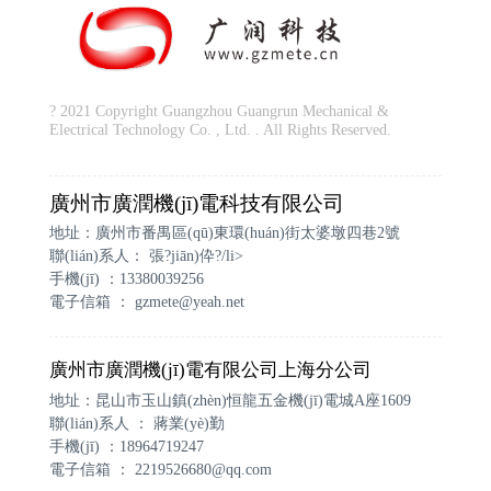
? 2021 Copyright Guangzhou Guangrun Mechanical &
Electrical Technology Co. , Ltd. . All Rights Reserved.
廣州市廣潤機(jī)電科技有限公司
地址：廣州市番禺區(qū)東環(huán)街太婆墩四巷2號
聯(lián)系人： 張?jiān)伜?/li>
手機(jī) ：13380039256
電子信箱 ：
gzmete@yeah.net
廣州市廣潤機(jī)電有限公司上海分公司
地址：昆山市玉山鎮(zhèn)恒龍五金機(jī)電城A座1609
聯(lián)系人 ： 蔣業(yè)勤
手機(jī) ：18964719247
電子信箱 ：
2219526680@qq.com