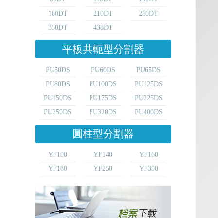
180DT
210DT
250DT
350DT
438DT
平板共軛型分割器
PU50DS
PU60DS
PU65DS
PU80DS
PU100DS
PU125DS
PU150DS
PU175DS
PU225DS
PU250DS
PU320DS
PU400DS
圓柱型分割器
YF100
YF140
YF160
YF180
YF250
YF300