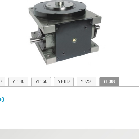
0
YF140
YF160
YF180
YF250
YF300
00