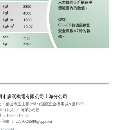
州市廣潤機電有限公司上海分公司
：昆山市玉山鎮(zhèn)恒龍五金機電城A座1609
lián)系人 ： 蔣業(yè)勤
 ：18964719247
子信箱 ：
2219526680@qq.com