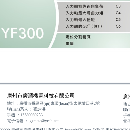
廣州市廣潤機電科技有限公司
廣
地址：廣州市番禺區(qū)東環(huán)街太婆墩四巷2號
地址
聯(lián)系人： 張詠洪
聯(
手機 ：13380039256
手機
電子信箱 ：
gzmete@yeah.net
電