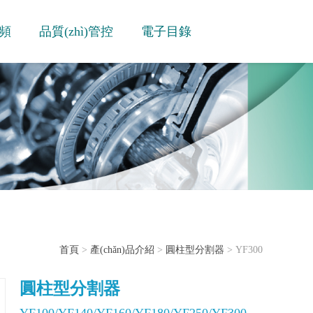
頻
品質(zhì)管控
電子目錄
首頁
>
產(chǎn)品介紹
>
圓柱型分割器
> YF300
圓柱型分割器