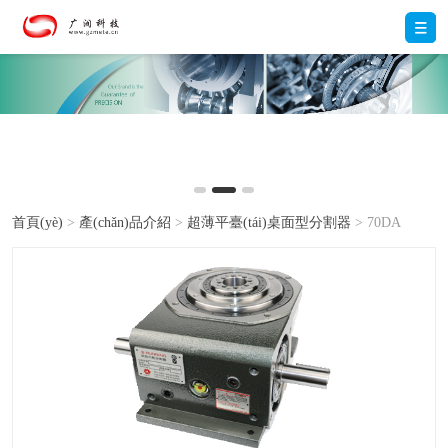
首頁(yè)
>
產(chǎn)品介紹
>
超薄平臺(tái)桌面型分割器
> 70DA