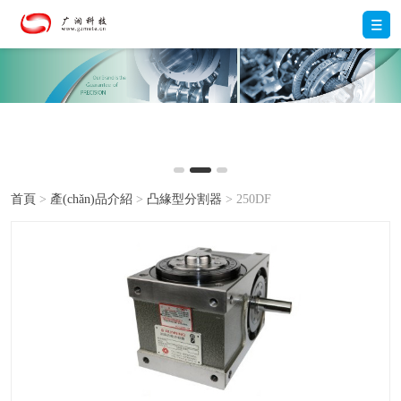
首頁
>
產(chǎn)品介紹
>
凸緣型分割器
> 250DF