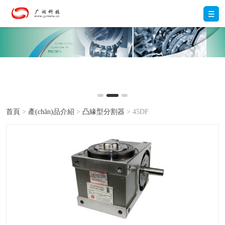
首頁
>
產(chǎn)品介紹
>
凸緣型分割器
> 45DF