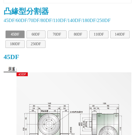
凸緣型分割器
45DF/60DF/70DF/80DF/110DF/140DF/180DF/250DF
45DF
60DF
70DF
80DF
110DF
140DF
180DF
250DF
45DF