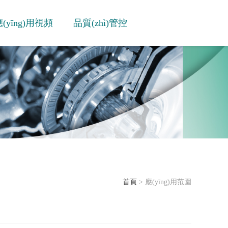
(yīng)用視頻
品質(zhì)管控
首頁
> 應(yīng)用范圍