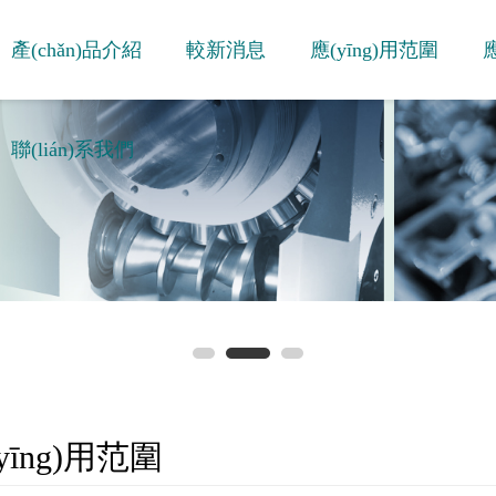
產(chǎn)品介紹
較新消息
應(yīng)用范圍
應
聯(lián)系我們
yīng)用范圍