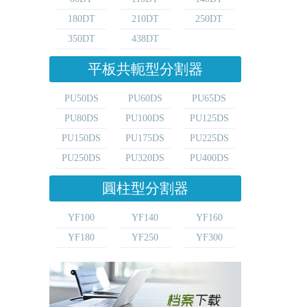
180DT
210DT
250DT
350DT
438DT
平板共軛型分割器
PU50DS
PU60DS
PU65DS
PU80DS
PU100DS
PU125DS
PU150DS
PU175DS
PU225DS
PU250DS
PU320DS
PU400DS
圓柱型分割器
YF100
YF140
YF160
YF180
YF250
YF300