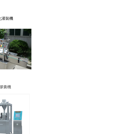
化灌裝機
膠囊機