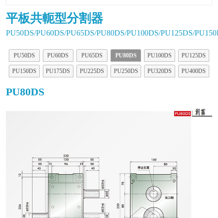
平板共軛型分割器
PU50DS/PU60DS/PU65DS/PU80DS/PU100DS/PU125DS/PU150
PU50DS
PU60DS
PU65DS
PU80DS
PU100DS
PU125DS
PU150DS
PU175DS
PU225DS
PU250DS
PU320DS
PU400DS
PU80DS