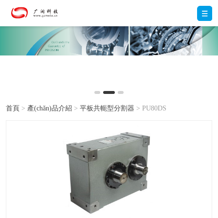
首頁
>
產(chǎn)品介紹
>
平板共軛型分割器
> PU80DS