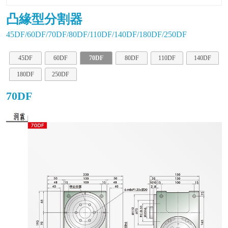
凸緣型分割器
45DF/60DF/70DF/80DF/110DF/140DF/180DF/250DF
45DF
60DF
70DF
80DF
110DF
140DF
180DF
250DF
70DF