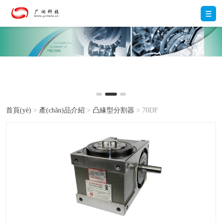
首頁(yè)
>
產(chǎn)品介紹
>
凸緣型分割器
> 70DF