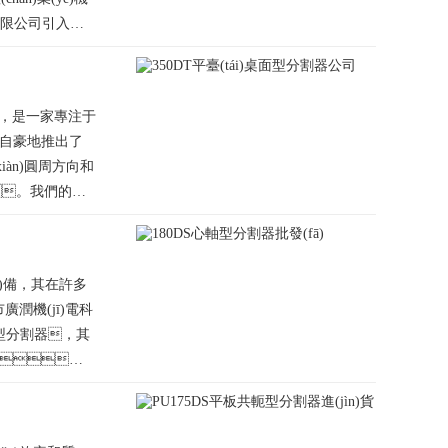
科技有限公司引入了
3年，是一家專注于
。我們自豪地推出了
iàn)圓周方向和
。我們的平
hè)備，其在許多
市廣潤機(jī)電科
軸型分割器，其
的制造，