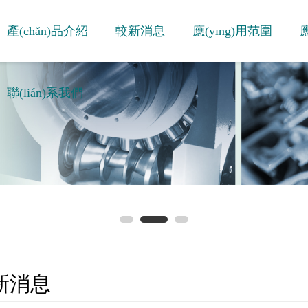
產(chǎn)品介紹
較新消息
應(yīng)用范圍
應
聯(lián)系我們
新消息