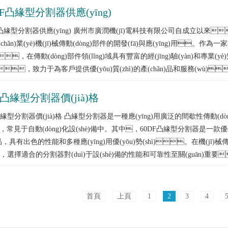
DF凸緣型分割器供應(yīng)
F凸緣型分割器供應(yīng) 廣州市廣潤機(jī)電科技有限公司自成立以來
chǎn)業(yè)機(jī)械傳動(dòng)部件的開發(fā)與應(yīng)用。作為一
，在傳動(dòng)部件領(lǐng)域具有豐富的經(jīng)驗(yàn)和專業(yè
)，致力于為客戶提供優(yōu)質(zhì)的產(chǎn)品和服務(wù)
，公司引以為豪的產(chǎn)品之一就是凸緣型分割器。 凸
F凸緣型分割器價(jià)格
凸緣型分割器價(jià)格 凸緣型分割器是一種應(yīng)用廣泛的間歇性傳動(dòng
)，常見于自動(dòng)化設(shè)備中。其中，60DF凸緣型分割器是一款優(yō
n)品，具有出色的性能和多種應(yīng)用優(yōu)勢(shì)。在機(jī)械傳
g)域，選擇適合的分割器對(duì)于設(shè)備的性能和可靠性至關(guān)重
凸緣型分割器是由廣潤機(jī)電科技有限公司提..
首頁
上頁
1
2
3
4