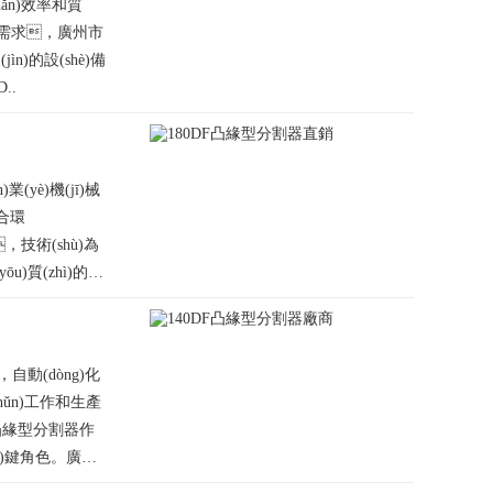
hǎn)效率和質
面的需求，廣州市
)的設(shè)備
..
yè)機(jī)械
)合環
，技術(shù)為
)質(zhì)的服
)..
，自動(dòng)化
zhǔn)工作和生產
。凸緣型分割器作
uān)鍵角色。廣州