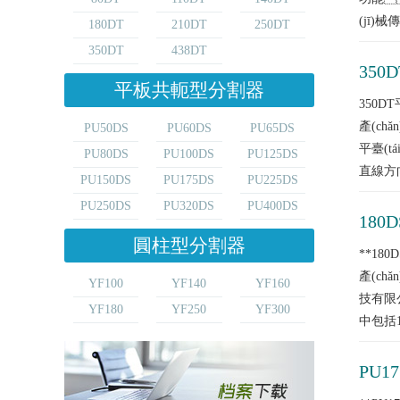
(jī)
180DT
210DT
250DT
全新的8
350DT
438DT
350
平板共軛型分割器
350D
產(ch
PU50DS
PU60DS
PU65DS
平臺(t
PU80DS
PU100DS
PU125DS
直線方向
PU150DS
PU175DS
PU225DS
臺(tái
PU250DS
PU320DS
PU400DS
180
圓柱型分割器
**18
產(ch
YF100
YF140
YF160
技有限
YF180
YF250
YF300
中包括1
為客戶
PU1