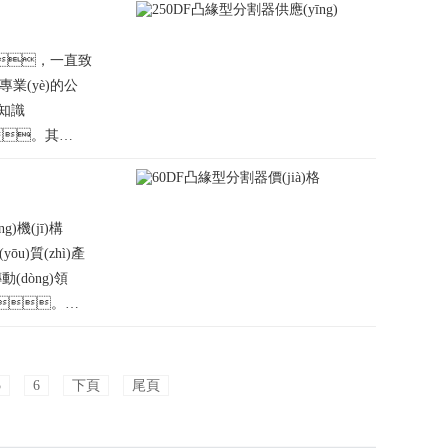
，一直致
家專業(yè)的公
)知識
。其
緣型分割器是一
)機(jī)構
u)質(zhì)產
動(dòng)領
要。
5
6
下頁
尾頁